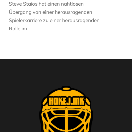
Steve Staios hat einen nahtlosen
Übergang von einer herausragenden
Spielerkarriere zu einer herausragenden
Rolle im…