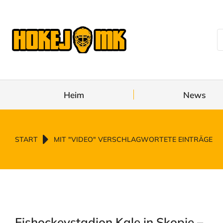
Heim
News
Sie befinden sich hier:
START
MIT "VIDEO" VERSCHLAGWORTETE EINTRÄGE
Eishockeystadion Kale in Skopje –