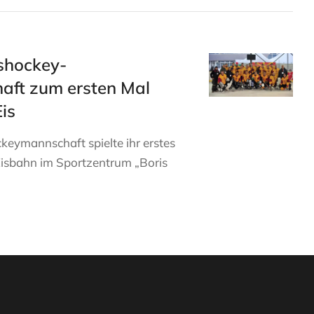
shockey-
aft zum ersten Mal
Eis
eymannschaft spielte ihr erstes
r Eisbahn im Sportzentrum „Boris