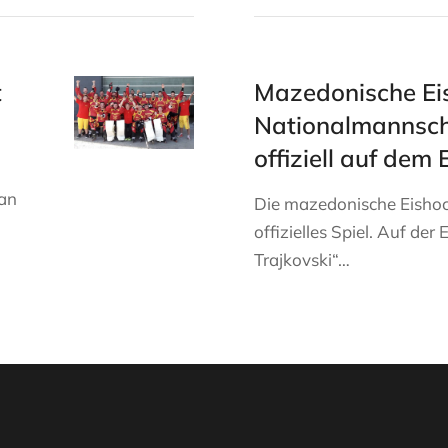
t
Mazedonische Ei
Nationalmannsch
offiziell auf dem 
 an
Die mazedonische Eishock
offizielles Spiel. Auf de
Trajkovski“…