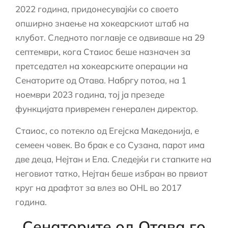
2022 година, придонесувајќи со своето
опширно знаење на хокеарскиот штаб на
клубот. Следното поглавје се одвиваше на 29
септември, кога Стаиос беше назначен за
претседател на хокеарските операции на
Сенаторите од Отава. Набргу потоа, на 1
ноември 2023 година, тој ја презеде
функцијата привремен генерален директор.
Стаиос, со потекло од Егејска Македонија, е
семеен човек. Во брак е со Сузана, парот има
две деца, Нејтан и Ела. Следејќи ги стапките на
неговиот татко, Нејтан беше избран во првиот
круг на драфтот за влез во OHL во 2017
година.
Сенаторите од Отава го