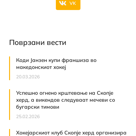
VK
Поврзани вести
Коди Јанзен купи франшиза во
македонскиот хокеј
20.03.2026
Успешно огнено крштевање на Скопје
херд, а викендов следуваат мечеви со
бугарски тимови
25.02.2026
Хокејарскиот клуб Скопје херд организира