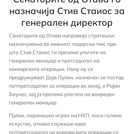
назначија Стив Стаиос за
генерален директор
Сенаторите од Отава направија стратешки
назначувања во нивниот лидерски тим, при
што Стив Стаиос ги презема улогите на
генерален менаџер и претседател на
хокеарските операции. Нему му се
придружуваат Дејв Пулин, назначен за постар
потпретседател за операции во хокеј, и Рајан
Боунес, кој ја презема улогата на вонреден
генерален менаџер.
Пулин, поранешен играч на НХЛ, носи големо
искуство, откако служеше како
потпретседател на хокеарските операции со