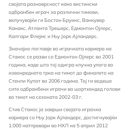
својата разноврсност како вистински
одбранбен играч за различни тимови,
вклучувајќи ги Бостон Бруинс, Ванкувер
Канакс, Атланта Трешерс, Едмонтон Ојлерс,
Калгари Флејмс и Њу Јорк Ајландерс.
Значајно поглавје во играчката кариера на
Стаиос се разви со Едмонтон Ојлерс во 2001
година, каде што тој одигра клучна улога во
извонредната трка на тимот до финалето на
Стенли Купот во 2006 година. Тој ги водеше
сите одбранбени играчи во шортхендед голови
во текот на сезоната 2002-03 г.
Стив Стаиос ја заврши својата играчка
кариера со Њу Јорк Ајландерс, достигнувајќи
1.000 натпревари во НХЛ на 5 април 2012