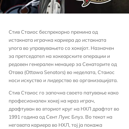
Стив Стаиос беспрекорно премина од
истакната играчка кариера до истакната
улога во управувањето со хокејот. Назначен
за претседател на хокеарските операции и
редовен генерален менаџер за Сенаторите од
Отава (Ottawa Senators) во неделата, Стаиос
носи искуство и лидерство во организацијата.
Стив Стаиос го започна своето патување како
професионален хокеј на мраз играч,
драфтуван во вториот круг на НХЛ драфтот во
1991 година од Сент Луис Блуз. Во текот на
неговата кариера во НХЛ, тој ја покажа