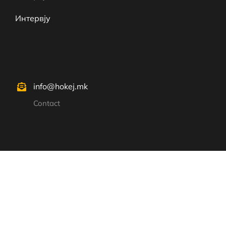
Интервју
info@hokej.mk
Contact
© hokej.mk – All rights reserved.