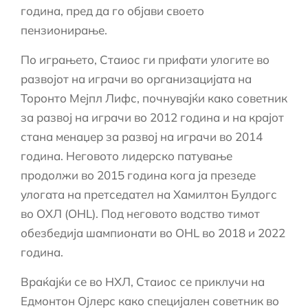
година, пред да го објави своето
пензионирање.
По играњето, Стаиос ги прифати улогите во
развојот на играчи во организацијата на
Торонто Мејпл Лифс, почнувајќи како советник
за развој на играчи во 2012 година и на крајот
стана менаџер за развој на играчи во 2014
година. Неговото лидерско патување
продолжи во 2015 година кога ја презеде
улогата на претседател на Хамилтон Булдогс
во ОХЛ (OHL). Под неговото водство тимот
обезбедија шампионати во OHL во 2018 и 2022
година.
Враќајќи се во НХЛ, Стаиос се приклучи на
Едмонтон Ојлерс како специјален советник во