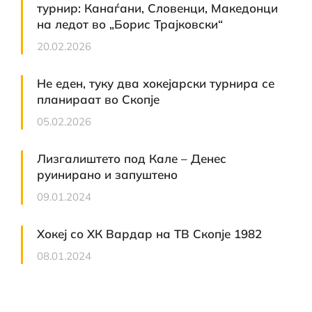
турнир: Канаѓани, Словенци, Македонци
на ледот во „Борис Трајковски“
20.02.2026
Не еден, туку два хокејарски турнира се
планираат во Скопје
05.02.2026
Лизгалиштето под Кале – Денес
руинирано и запуштено
09.01.2024
Хокеј со ХК Вардар на ТВ Скопје 1982
08.01.2024