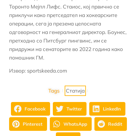
Торонто Мејпл Лифс. Стаиос, кој првично се
приклучи како претседател на хокеарските
операции, сега ја презема целосната
одговорност на генералниот директор. Боунес,
претходно со Питсбург пингвинс, им се
придружи на сенаторите во 2022 година како
помошник ГМ.
Извор: sportskeeda.com
Tags
Статија
Facebook
Twitter
LinkedIn
Pinterest
WhatsApp
Reddit