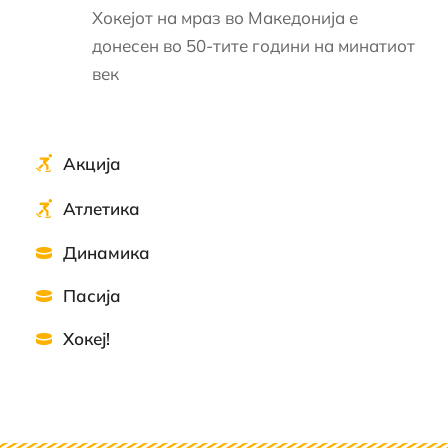
Хокејот на мраз во Македонија е
донесен во 50-тите години на минатиот
век
Акција
Атлeтика
Динамика
Пасија
Хокеј!