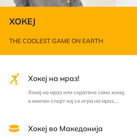
ХОКЕЈ
THE COOLEST GAME ON EARTH
Хокеј на мраз!
Хокеј на мраз или скратено само хокеј,
е екипен спорт кој се игра на мраз,...
Хокеј во Македонија