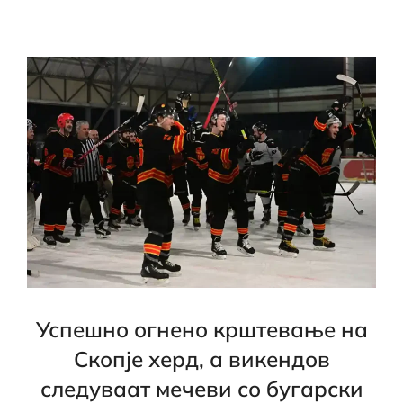
Успешно огнено крштевање на
Скопје херд, а викендов
следуваат мечеви со бугарски