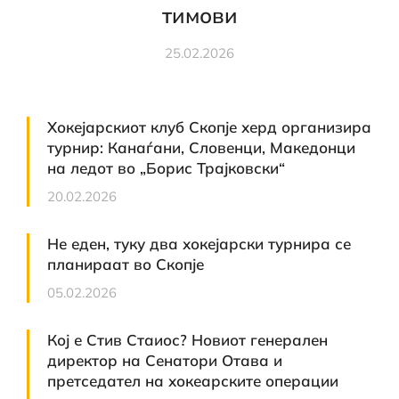
тимови
25.02.2026
Хокејарскиот клуб Скопје херд организира
турнир: Канаѓани, Словенци, Македонци
на ледот во „Борис Трајковски“
20.02.2026
Не еден, туку два хокејарски турнира се
планираат во Скопје
05.02.2026
Кој е Стив Стаиос? Новиот генерален
директор на Сенатори Отава и
претседател на хокеарските операции