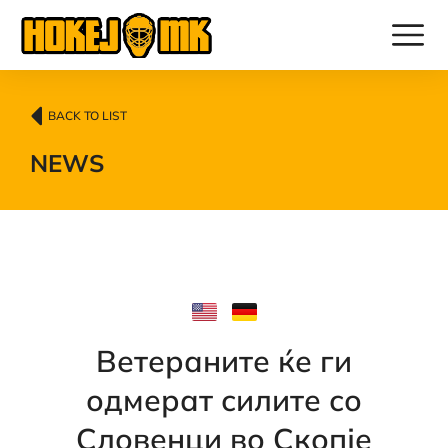
BACK TO LIST
NEWS
Ветераните ќе ги
одмерат силите со
Словенци во Скопје