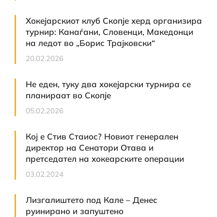
Хокејарскиот клуб Скопје херд организира
турнир: Канаѓани, Словенци, Македонци
на ледот во „Борис Трајковски“
20.02.2026
Не еден, туку два хокејарски турнира се
планираат во Скопје
05.02.2026
Кој е Стив Стаиос? Новиот генерален
директор на Сенатори Отава и
претседател на хокеарските операции
03.02.2024
Лизгалиштето под Кале – Денес
руинирано и запуштено