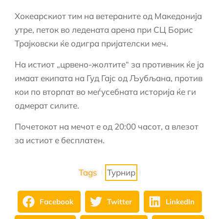
Хокеарскиот тим на ветераните од Македонија
утре, петок во ледената арена при СЦ Борис
Трајковски ќе одигра пријателски меч.
На истиот „црвено-жолтите“ за противник ќе ја
имаат екипата на Гуд Гајс од Љубљана, против
кои по вторпат во меѓусебната историја ќе ги
одмерат силите.
Почетокот на мечот е од 20:00 часот, а влезот
за истиот е бесплатен.
Tags
Турнир
Facebook
Twitter
LinkedIn