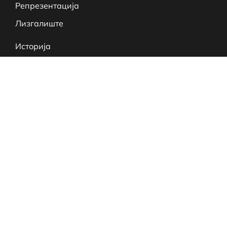
Репрезентација
Лизгалиште
Историја
Интервју
info@hokej.mk
Contact