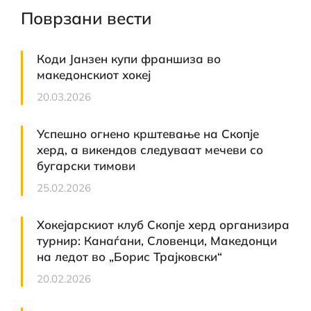
Поврзани вести
Коди Јанзен купи франшиза во
македонскиот хокеј
20.03.2026
Успешно огнено крштевање на Скопје
херд, а викендов следуваат мечеви со
бугарски тимови
25.02.2026
Хокејарскиот клуб Скопје херд организира
турнир: Канаѓани, Словенци, Македонци
на ледот во „Борис Трајковски“
20.02.2026