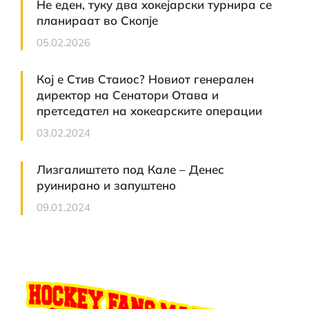
Не еден, туку два хокејарски турнира се
планираат во Скопје
05.02.2026
Кој е Стив Стаиос? Новиот генерален
директор на Сенатори Отава и
претседател на хокеарските операции
03.02.2024
Лизгалиштето под Кале – Денес
руинирано и запуштено
09.01.2024