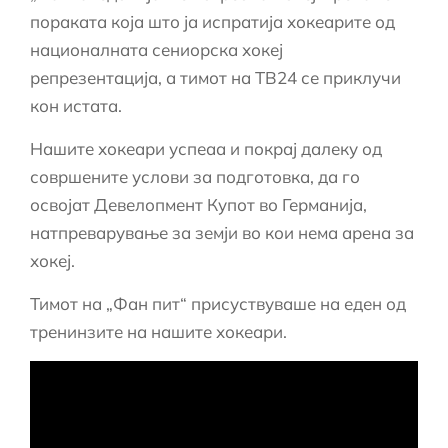
пораката која што ја испратија хокеарите од
националната сениорска хокеј
репрезентација, а тимот на ТВ24 се приклучи
кон истата.
Нашите хокеари успеаа и покрај далеку од
совршените услови за подготовка, да го
освојат Девелопмент Купот во Германија,
натпреварување за земји во кои нема арена за
хокеј.
Тимот на „Фан пит“ присуствуваше на еден од
тренинзите на нашите хокеари.