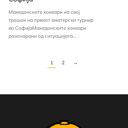
Македонските хокеари на свој
трошок на првиот аматерски турнир
во СофијаМакедонските хокеари
разочарани од ситуацијата…
1
2
→