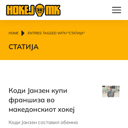
You are here:
HOME
ENTRIES TAGGED WITH "СТАТИЈА"
СТАТИЈА
Коди Јанзен купи
франшиза во
македонскиот хокеј
Коди Јанзен составил обемна