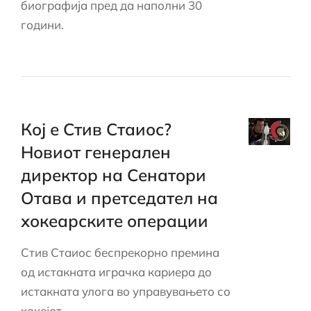
биографија пред да наполни 30
години.
Кој е Стив Стаиос?
Новиот генерален
директор на Сенатори
Отава и претседател на
хокеарските операции
Стив Стаиос беспрекорно премина
од истакната играчка кариера до
истакната улога во управувањето со
хокејот.…