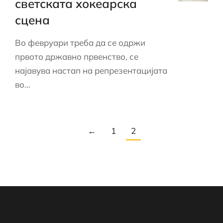
светската хокеарска
сцена
Во февруари треба да се одржи
првото државно првенство, се
најавува настап на репрезентацијата
во…
←
1
2