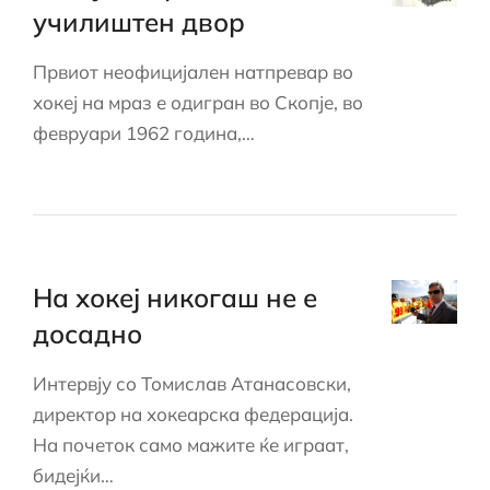
училиштен двор
Првиот неофицијален натпревар во
хокеј на мраз е одигран во Скопје, во
февруари 1962 година,…
На хокеј никогаш не е
досадно
Интервју со Томислав Атанасовски,
директор на хокеарска федерација.
На почеток само мажите ќе играат,
бидејќи…