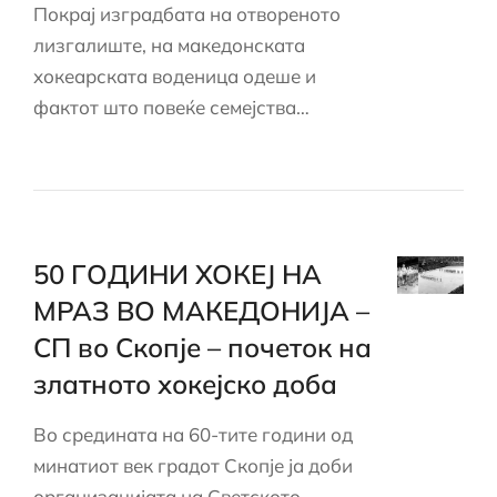
Покрај изградбата на отвореното
лизгалиште, на македонската
хокеарската воденица одеше и
фактот што повеќе семејства…
50 ГОДИНИ ХОКЕЈ НА
МРАЗ ВО МАКЕДОНИЈА –
СП во Скопје – почеток на
златното хокејско доба
Во средината на 60-тите години од
минатиот век градот Скопје ја доби
организацијата на Светското…