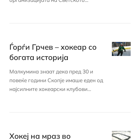
Ѓорѓи Грчев – хокеар со
богата историја
Малкумина знаат дека пред 30 и
повеќе години Скопје имаше еден од
најсилните хокеарски клубови…
Хокеј на мраз во